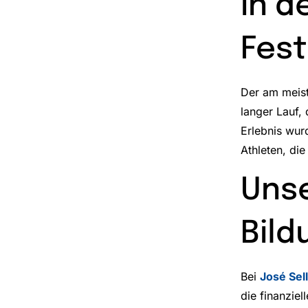
in d
Fest
Der am meis
langer Lauf,
Erlebnis wur
Athleten, die
Unse
Bild
Bei
José Sel
die finanzie