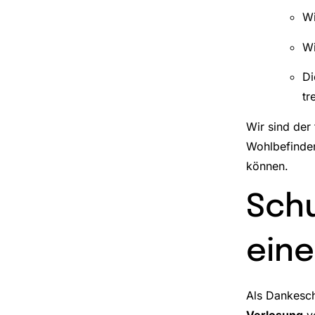
Wi
Wi
Di
tr
Wir sind der
Wohlbefinden
können.
Sch
eine
Als Dankesch