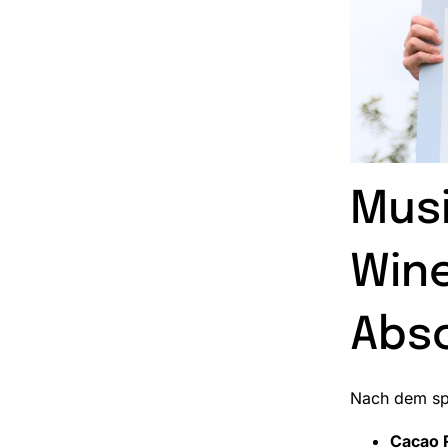
Musi
Wine
Absc
Nach dem spo
Cacao