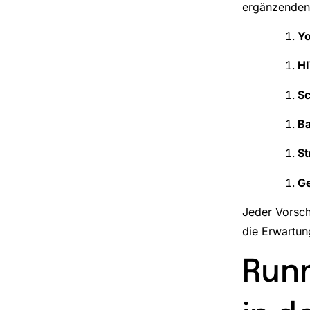
ergänzenden 
Y
HI
S
Ba
St
Ge
Jeder Vorsch
die Erwartun
Runn