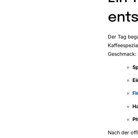
ents
Der Tag bega
Kaffeespezia
Geschmack:
Sp
Ei
Fi
Ha
Ph
Nach der off