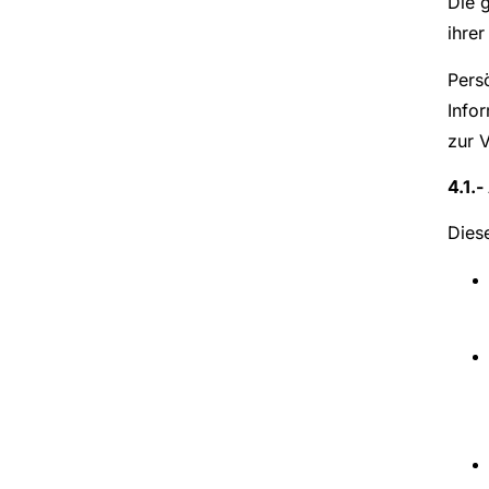
Die 
ihrer
Pers
Info
zur 
4.1.
Dies