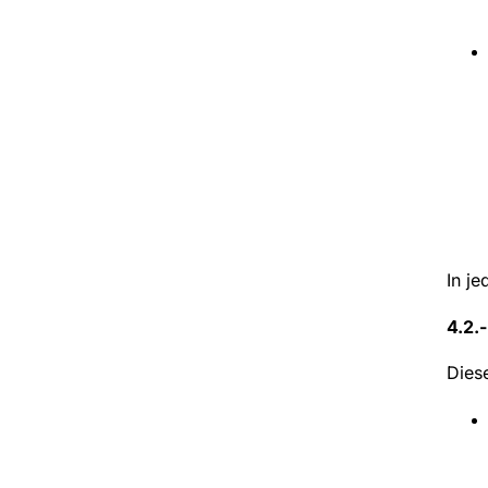
In j
4.2.-
Dies