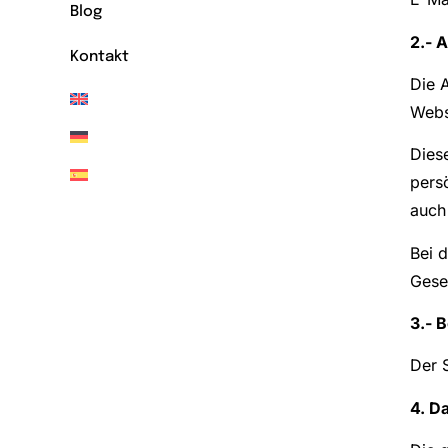
Blog
2.- 
Kontakt
Die 
Webs
Diese
pers
auch
Bei 
Gese
3.- 
Der 
4. D