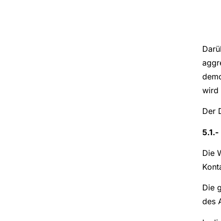
Darü
aggr
demo
wird 
Der 
5.1.
Die 
Kont
Die 
des 