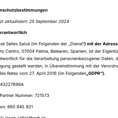
enschutzbestimmungen
zt aktualisiert:
25 September 2024
Verantwortlich
 Selles Salvá (im Folgenden der „Dienst“
) mit der Adres
rito Centro, 07004 Palma, Balearen, Spanien, ist der Eigen
ntwortlich für die Verarbeitung personenbezogener Daten, 
ügung gestellt werden, in Übereinstimmung mit der Verord
des Rates vom 27. April 2016 (im Folgenden
„GDPR“).
 43227698A
Partner Nummer: 721573
fon: 660 845 921
il: josep.selles@ovb.es