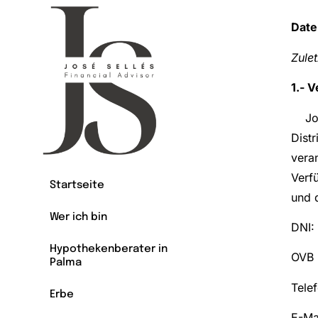
Dat
Zulet
1.- 
José
Dist
vera
Verf
Startseite
und 
Wer ich bin
DNI:
Hypothekenberater in
OVB 
Palma
Tele
Erbe
E-Ma