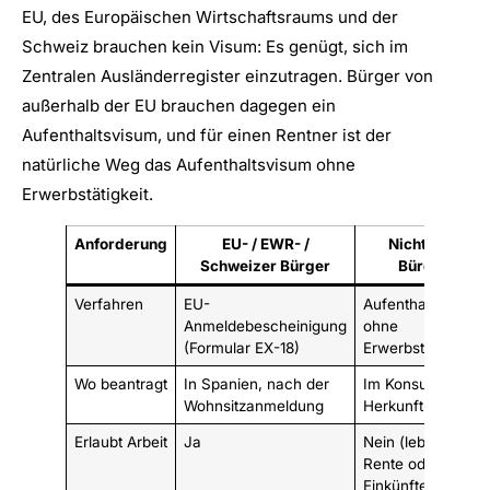
EU, des Europäischen Wirtschaftsraums und der
Schweiz brauchen kein Visum: Es genügt, sich im
Zentralen Ausländerregister einzutragen. Bürger von
außerhalb der EU brauchen dagegen ein
Aufenthaltsvisum, und für einen Rentner ist der
natürliche Weg das Aufenthaltsvisum ohne
Erwerbstätigkeit.
Anforderung
EU- / EWR- /
Nicht-EU-
Schweizer Bürger
Bürger
Verfahren
EU-
Aufenthaltsvisum
Anmeldebescheinigung
ohne
(Formular EX-18)
Erwerbstätigkeit
Wo beantragt
In Spanien, nach der
Im Konsulat des
Wohnsitzanmeldung
Herkunftslandes
Erlaubt Arbeit
Ja
Nein (lebt von
Rente oder
Einkünften)