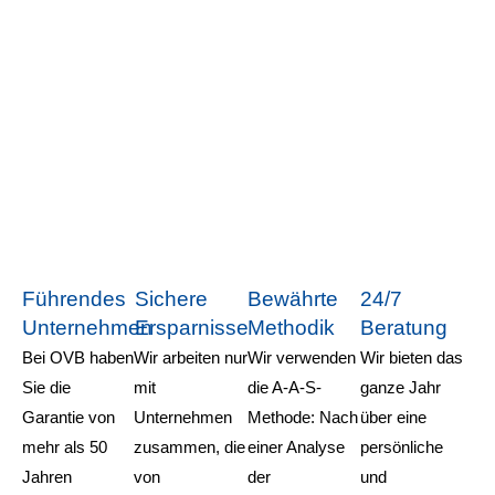
Führendes
Sichere
Bewährte
24/7
Unternehmen
Ersparnisse
Methodik
Beratung
Bei OVB haben
Wir arbeiten nur
Wir verwenden
Wir bieten das
Sie die
mit
die A-A-S-
ganze Jahr
Garantie von
Unternehmen
Methode: Nach
über eine
mehr als 50
zusammen, die
einer Analyse
persönliche
Jahren
von
der
und