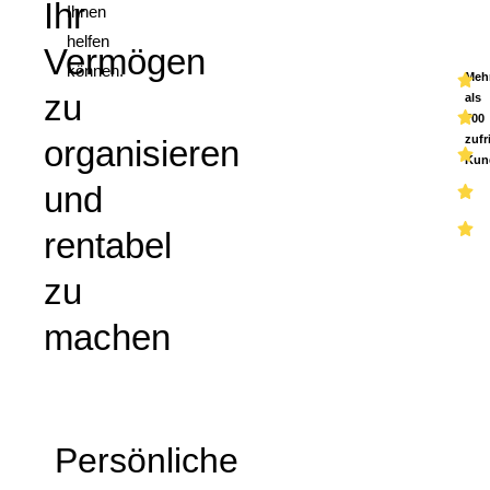
Ihr
Ihnen
helfen
Vermögen
können.
Meh
zu
als
700
zufr
organisieren
Kun
und
rentabel
zu
machen
Persönliche