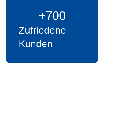
+
700
Zufriedene
Mens
Kunden
Team