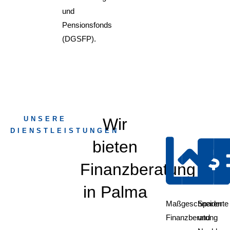
und
Pensionsfonds
(DGSFP).
UNSERE
Wir
DIENSTLEISTUNGEN
bieten
Finanzberatung
in Palma
Maßgeschneiderte
Sparen
Finanzberatung
und