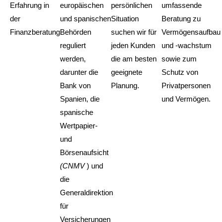
Erfahrung in
europäischen
persönlichen
umfassende
der
und spanischen
Situation
Beratung zu
Finanzberatung.
Behörden
suchen wir für
Vermögensaufbau
reguliert
jeden Kunden
und -wachstum
werden,
die am besten
sowie zum
darunter die
geeignete
Schutz von
Bank von
Planung.
Privatpersonen
Spanien, die
und Vermögen.
spanische
Wertpapier-
und
Börsenaufsicht
(CNMV
) und
die
Generaldirektion
für
Versicherungen